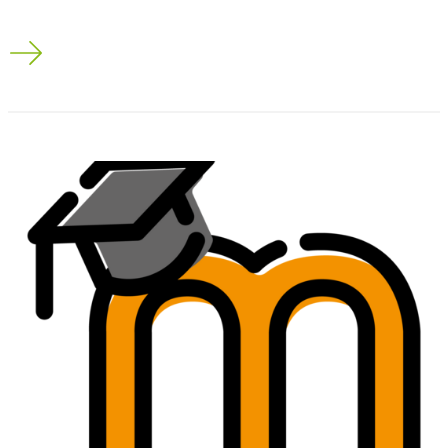
Benutzerberatung schließt heute am 16.11.2023 um 15.00 Uh