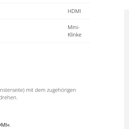
HDMI
Mini-
Klinke
ensterseite) mit dem zugehörigen
s drehen.
DMI«
.