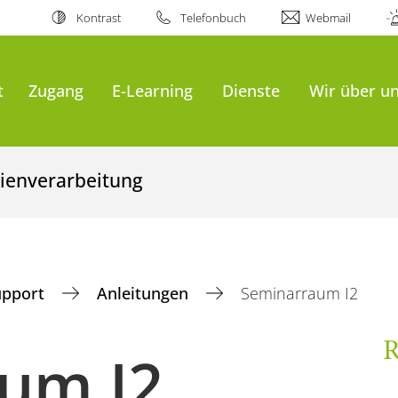
Kontrast
Telefonbuch
Webmail
t
Zugang
E-Learning
Dienste
Wir über u
ienverarbeitung
upport
Anleitungen
Seminarraum I2
R
um I2