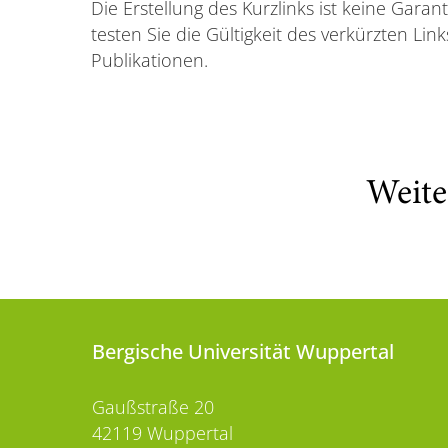
Die Erstellung des Kurzlinks ist keine Garanti
testen Sie die Gültigkeit des verkürzten Li
Publikationen.
Weite
Bergische Universität Wuppertal
Gaußstraße 20
42119 Wuppertal