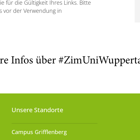
e für die Gültigkeit Ihres Links. Bitte
nks vor der Verwendung in
re Infos über #ZimUniWuppert
Unsere Standorte
Campus Grifflenberg