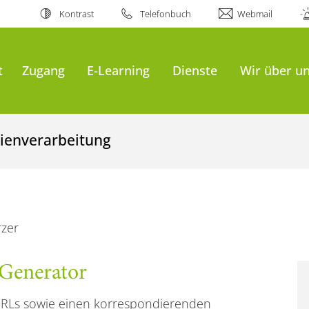
Kontrast
Telefonbuch
Webmail
t
Zugang
E-Learning
Dienste
Wir über u
ienverarbeitung
zer
Generator
e URLs sowie einen korrespondierenden