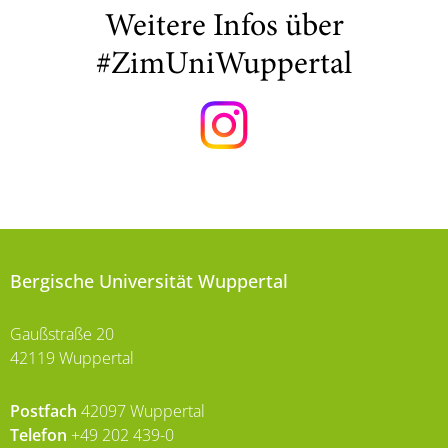
Weitere Infos über
#ZimUniWuppertal
Bergische Universität Wuppertal
Gaußstraße 20
42119 Wuppertal
Postfach
42097 Wuppertal
Telefon
+49 202 439-0