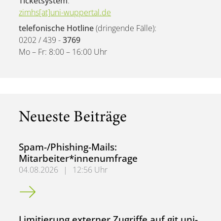
Ticketsystem
:
zimhs[at]uni-wuppertal.de
telefonische Hotline
(dringende Fälle):
0202 / 439 -
3769
Mo – Fr: 8:00 – 16:00 Uhr
Neueste Beiträge
Spam-/Phishing-Mails:
Mitarbeiter*innenumfrage
04.08.2026
|
12:56 Uhr
Spam-/Phishing-Mails: Mitarbeiter*innenumfrage
Limitierung externer Zugriffe auf git.uni-