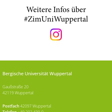
Weitere Infos über
#ZimUniWuppertal
Bergische Universität Wuppertal
Gaußstraße 20
42119 Wuppertal
Postfach
42097 Wuppertal
Telefon
+49 202 439-0