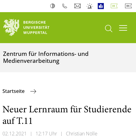
Suche öffnen
Navi
Zentrum für Informations- und
Medienverarbeitung
Startseite
Neuer Lernraum für Studierende
auf T.11
02.12.2021
|
12:17 Uhr
|
Christian Nölle