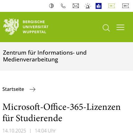
Suche öffnen
Navi
Zentrum für Informations- und
Medienverarbeitung
Startseite
Microsoft-Office-365-Lizenzen
für Studierende
14.10.2025
|
14:04 Uhr