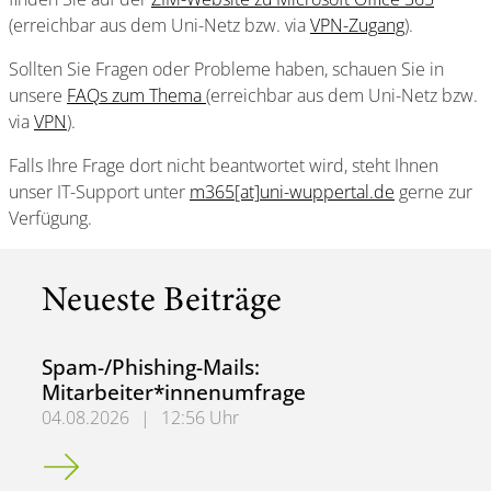
(erreichbar aus dem Uni-Netz bzw. via
VPN-Zugang
).
Sollten Sie Fragen oder Probleme haben, schauen Sie in
unsere
FAQs zum Thema
(erreichbar aus dem Uni-Netz bzw.
via
VPN
).
Falls Ihre Frage dort nicht beantwortet wird, steht Ihnen
unser IT-Support unter
m365[at]uni-wuppertal.de
gerne zur
Verfügung.
Neueste Beiträge
Spam-/Phishing-Mails:
Mitarbeiter*innenumfrage
04.08.2026
|
12:56 Uhr
Spam-/Phishing-Mails: Mitarbeiter*innenumfrage